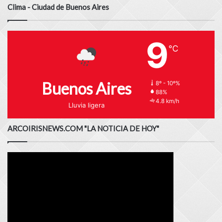
Clima - Ciudad de Buenos Aires
9
℃
Buenos Aires
8º - 10º%
88%
4.8 km/h
Lluvia ligera
ARCOIRISNEWS.COM "LA NOTICIA DE HOY"