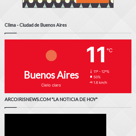
Clima - Ciudad de Buenos Aires
11
℃
Buenos Aires
11º - 12º%
50%
1.6 km/h
Cielo claro
ARCOIRISNEWS.COM "LA NOTICIA DE HOY"