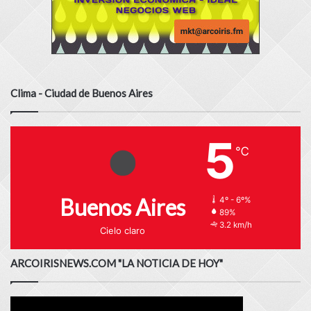
Clima - Ciudad de Buenos Aires
5
℃
Buenos Aires
4º - 6º%
89%
3.2 km/h
Cielo claro
ARCOIRISNEWS.COM "LA NOTICIA DE HOY"