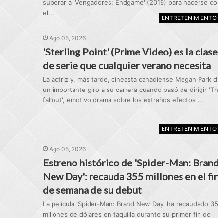
superar a 'Vengadores: Endgame' (2019) para hacerse co
el...
ENTRETENIMIENTO
Ago 05, 2026
'Sterling Point' (Prime Video) es la clase
de serie que cualquier verano necesita
La actriz y, más tarde, cineasta canadiense Megan Park d
un importante giro a su carrera cuando pasó de dirigir 'T
fallout', emotivo drama sobre los extraños efectos ...
ENTRETENIMIENTO
Ago 05, 2026
Estreno histórico de 'Spider-Man: Bran
New Day': recauda 355 millones en el fi
de semana de su debut
La película 'Spider-Man: Brand New Day' ha recaudado 3
millones de dólares en taquilla durante su primer fin de