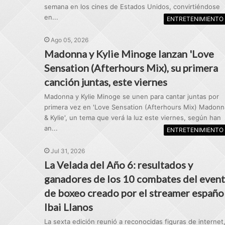
semana en los cines de Estados Unidos, convirtiéndose
en...
ENTRETENIMIENTO
Ago 05, 2026
Madonna y Kylie Minoge lanzan 'Love
Sensation (Afterhours Mix), su primera
canción juntas, este viernes
Madonna y Kylie Minoge se unen para cantar juntas por
primera vez en 'Love Sensation (Afterhours Mix) Madonn
& Kylie', un tema que verá la luz este viernes, según han
an...
ENTRETENIMIENTO
Jul 31, 2026
La Velada del Año 6: resultados y
ganadores de los 10 combates del even
de boxeo creado por el streamer españo
Ibai Llanos
La sexta edición reunió a reconocidas figuras de internet