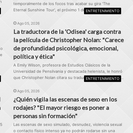
n
temporalmente de los focos tras acabar su gira 'The
Eternal Sunshine Tour', el próximo 1 de septiembre...
ENTRETENIMIENTO
Ago 05, 2026
La traductora de la 'Odisea' carga contra
la película de Christopher Nolan: "Carece
de profundidad psicológica, emocional,
io
he
política y ética"
A Emily Wilson, profesora de Estudios Clásicos de la
Universidad de Pensilvania y destacada helenista, le honró
que Christopher Nolan citara su traducción de la 'Odisea',...
ENTRETENIMIENTO
Ago 05, 2026
d
¿Quién vigila las escenas de sexo en los
n
rodajes? "El mayor riesgo es poner a
personas sin formación"
55
Las escenas de sexo simulado, desnudez, violencia sexual
o contacto físico intenso ya no podrán rodarse sin una