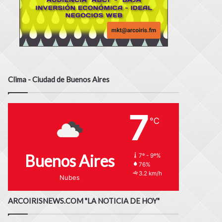
Clima - Ciudad de Buenos Aires
7
℃
Buenos Aires
7º - 9º%
76%
3.2 km/h
Nubes
ARCOIRISNEWS.COM "LA NOTICIA DE HOY"