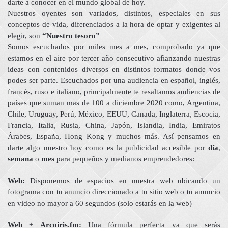
darte a conocer en el mundo global de hoy.
Nuestros oyentes son variados, distintos, especiales en sus
conceptos de vida, diferenciados a la hora de optar y exigentes al
elegir, son
“Nuestro tesoro”
Somos escuchados por miles mes a mes, comprobado ya que
estamos en el aire por tercer año consecutivo afianzando nuestras
ideas con contenidos diversos en distintos formatos donde vos
podes ser parte. Escuchados por una audiencia en español, inglés,
francés, ruso e italiano, principalmente te resaltamos audiencias de
países que suman mas de 100 a diciembre 2020 como, Argentina,
Chile, Uruguay, Perú, México, EEUU, Canada, Inglaterra, Escocia,
Francia, Italia, Rusia, China, Japón, Islandia, India, Emiratos
Árabes, España, Hong Kong y muchos más. Así pensamos en
darte algo nuestro hoy como es la publicidad accesible por
día
,
semana
o
mes
para pequeños y medianos emprendedores:
Web:
Disponemos de espacios en nuestra web ubicando un
fotograma con tu anuncio direccionado a tu sitio web o tu anuncio
en video no mayor a 60 segundos (solo estarás en la web)
Web
+
Arcoiris.fm:
Una fórmula perfecta ya que serás