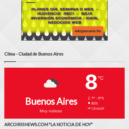
Clima - Ciudad de Buenos Aires
8
℃
Buenos Aires
7º - 9º%
80%
1.6 km/h
Muy nuboso
ARCOIRISNEWS.COM "LA NOTICIA DE HOY"