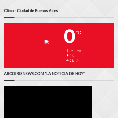
Clima - Ciudad de Buenos Aires
0
℃
0º - 0º%
0%
0 km/h
ARCOIRISNEWS.COM "LA NOTICIA DE HOY"