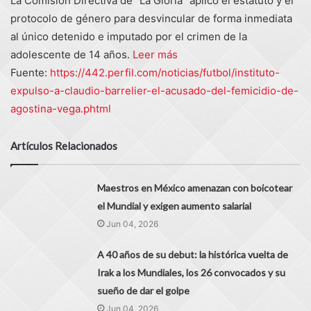
La Comisión Directiva de "La Gloria" aplicó el estatuto y el
protocolo de género para desvincular de forma inmediata
al único detenido e imputado por el crimen de la
adolescente de 14 años.
Leer más
Fuente:
https://442.perfil.com/noticias/futbol/instituto-
expulso-a-claudio-barrelier-el-acusado-del-femicidio-de-
agostina-vega.phtml
Artículos Relacionados
Maestros en México amenazan con boicotear
el Mundial y exigen aumento salarial
Jun 04, 2026
A 40 años de su debut: la histórica vuelta de
Irak a los Mundiales, los 26 convocados y su
sueño de dar el golpe
Jun 04, 2026