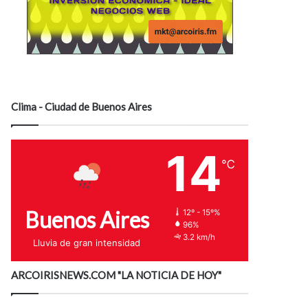
Clima - Ciudad de Buenos Aires
14
℃
Buenos Aires
12º - 15º%
96%
3.2 km/h
Lluvia de gran intensidad
ARCOIRISNEWS.COM "LA NOTICIA DE HOY"