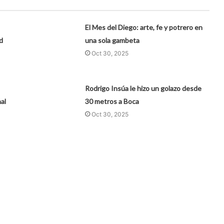
El Mes del Diego: arte, fe y potrero en
d
una sola gambeta
Oct 30, 2025
Rodrigo Insúa le hizo un golazo desde
nal
30 metros a Boca
Oct 30, 2025