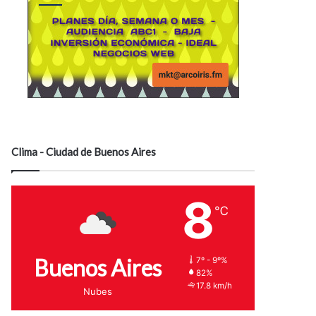
Clima - Ciudad de Buenos Aires
8
℃
Buenos Aires
7º - 9º%
82%
17.8 km/h
Nubes