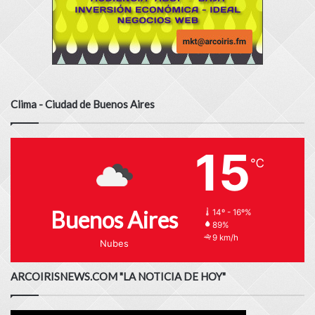
Clima - Ciudad de Buenos Aires
15
℃
Buenos Aires
14º - 16º%
89%
9 km/h
Nubes
ARCOIRISNEWS.COM "LA NOTICIA DE HOY"