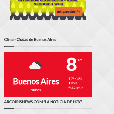
Clima - Ciudad de Buenos Aires
8
℃
Buenos Aires
7º - 8º%
85%
3.2 km/h
Nubes
ARCOIRISNEWS.COM "LA NOTICIA DE HOY"