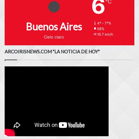
6
℃
Buenos Aires
4º - 7º%
68%
16.7 km/h
Cielo claro
ARCOIRISNEWS.COM "LA NOTICIA DE HOY"