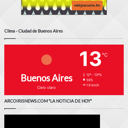
Clima - Ciudad de Buenos Aires
13
℃
Buenos Aires
12º - 13º%
59%
1.6 km/h
Cielo claro
ARCOIRISNEWS.COM "LA NOTICIA DE HOY"