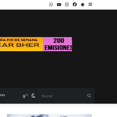
WhatsApp
Youtube
Twitter
Instagram
Facebook
PlayStore
Sidebar
Cambiar
Buscar
℃
9
modo