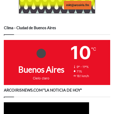
Clima - Ciudad de Buenos Aires
10
℃
Buenos Aires
9º - 11º%
71%
18.1 km/h
Cielo claro
ARCOIRISNEWS.COM "LA NOTICIA DE HOY"