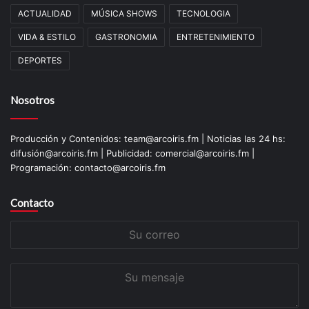
ACTUALIDAD
MÚSICA SHOWS
TECNOLOGIA
VIDA & ESTILO
GASTRONOMIA
ENTRETENIMIENTO
DEPORTES
Nosotros
Producción y Contenidos: team@arcoiris.fm | Noticias las 24 hs:
difusión@arcoiris.fm | Publicidad: comercial@arcoiris.fm |
Programación: contacto@arcoiris.fm
Contacto
Su
correo
Su
mensaje