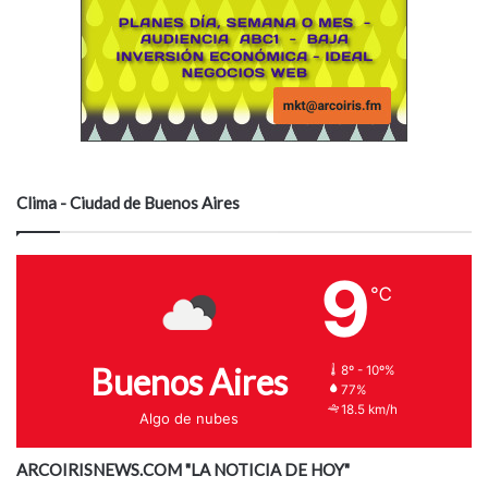
Clima - Ciudad de Buenos Aires
9
℃
Buenos Aires
8º - 10º%
77%
18.5 km/h
Algo de nubes
ARCOIRISNEWS.COM "LA NOTICIA DE HOY"