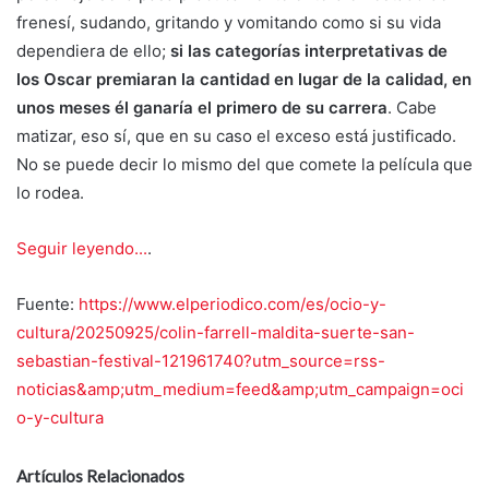
frenesí, sudando, gritando y vomitando como si su vida
dependiera de ello;
si las categorías interpretativas de
los Oscar premiaran la cantidad en lugar de la calidad, en
unos meses él ganaría el primero de su carrera
. Cabe
matizar, eso sí, que en su caso el exceso está justificado.
No se puede decir lo mismo del que comete la película que
lo rodea.
Seguir leyendo...
.
Fuente:
https://www.elperiodico.com/es/ocio-y-
cultura/20250925/colin-farrell-maldita-suerte-san-
sebastian-festival-121961740?utm_source=rss-
noticias&amp;utm_medium=feed&amp;utm_campaign=oci
o-y-cultura
Artículos Relacionados