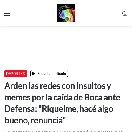
Menu
C
m
DEPORTES
Escuchar artículo
Arden las redes con insultos y
memes por la caída de Boca ante
Defensa: "Riquelme, hacé algo
bueno, renunciá"