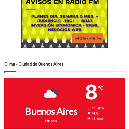
Clima - Ciudad de Buenos Aires
8
℃
Buenos Aires
7º - 8º%
74%
1.6 km/h
Nubes