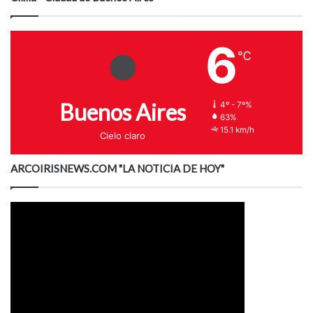
6
℃
Buenos Aires
4º - 7º%
63%
15.1 km/h
Cielo claro
ARCOIRISNEWS.COM "LA NOTICIA DE HOY"